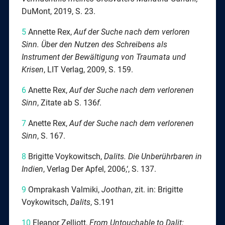
DuMont, 2019, S. 23.
5
Annette Rex,
Auf der Suche nach dem verloren
Sinn. Über den Nutzen des Schreibens als
Instrument der Bewältigung von Traumata und
Krisen
, LIT Verlag, 2009, S. 159.
6
Anette Rex,
Auf der Suche nach dem verlorenen
Sinn
, Zitate ab S. 136
f
.
7
Anette Rex,
Auf der Suche nach dem verlorenen
Sinn
, S. 167.
8
Brigitte Voykowitsch,
Dalits. Die Unberührbaren in
Indien
, Verlag Der Apfel, 2006,‘, S. 137.
9
Omprakash Valmiki,
Joothan
, zit. in: Brigitte
Voykowitsch,
Dalits
, S.191
10
Eleanor Zelliott,
From Untouchable to Dalit: