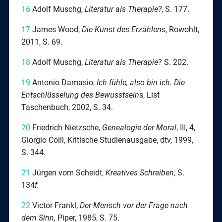
16
Adolf Muschg,
Literatur als Therapie?
, S. 177.
17
James Wood,
Die Kunst des Erzählens
, Rowohlt,
2011, S. 69.
18
Adolf Muschg,
Literatur als Therapie
? S. 202.
19
Antonio Damasio,
Ich fühle, also bin ich. Die
Entschlüsselung des Bewusstsein
s, List
Taschenbuch, 2002, S. 34.
20
Friedrich Nietzsche,
Genealogie der Moral
, III, 4,
Giorgio Colli, Kritische Studienausgabe, dtv, 1999,
S. 344.
21
Jürgen vom Scheidt,
Kreatives Schreiben
, S.
134
f.
22
Victor Frankl,
Der Mensch vor der Frage nach
dem Sinn,
Piper, 1985, S. 75.