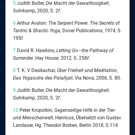
5
Judith Butler,
Die Macht der Gewaltlosigkeit
,
Suhrkamp, 2020, S. 2
f
.
6
Arthur Avalon:
The Serpent Power. The Secrets of
Tantric & Shactic Yoga
, Dover Publications, 1974, S.
195
f
.
7
David R. Hawkins,
Letting Go—the Pathway of
Surrender
, Hay House, 2012, S. 258
f
.
8
T. K. V Desikachar,
Über Freiheit und Meditation
,
Das Yogasutra des Patañjali
, Via Nova, 2006, S. 80.
9
Judith Butler,
Die Macht der Gewaltlosigkeit
,
Suhrkamp, 2020, S. 2
f
.
10
Peter Kropotkin,
Gegenseitige Hilfe in der Tier-
und Menschenwelt
, Henricus, Übersetzt von Gustav
Landauer, Hg. Theodor Borken, Berlin 2018, S.114