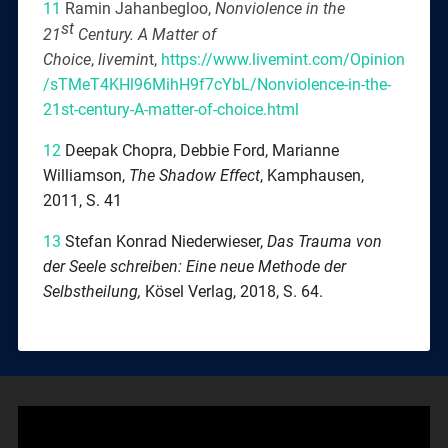
11
Ramin Jahanbegloo,
Nonviolence in the
st
21
Century. A Matter of
Choice
,
livemin
t,
https://www.livemint.com/Opinion
/sTMeT4KHl96MihH9f7cYbL/Nonviolence-in-the-
21st-century-A-matter-of-choice.html
12
Deepak Chopra, Debbie Ford, Marianne
Williamson,
The Shadow Effect
, Kamphausen,
2011, S. 41
13
Stefan Konrad Niederwieser,
Das Trauma von
der Seele schreiben
: Eine neue
Methode der
Selbstheilung
,
Kösel Verlag, 2018, S. 64.