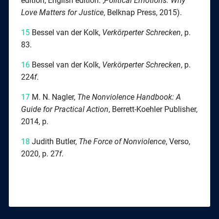
edition; English edition: ‚
Political Emotions: Why
Love Matters for Justice
‚ Belknap Press, 2015).
15
Bessel van der Kolk,
Verkörperter Schrecken
, p.
83.
16
Bessel van der Kolk,
Verkörperter Schrecken
, p.
224
f
.
17
M. N. Nagler,
The Nonviolence Handbook: A
Guide for Practical Action
, Berrett-Koehler Publisher,
2014, p.
18
Judith Butler,
The Force of Nonviolence
, Verso,
2020, p. 27
f
.